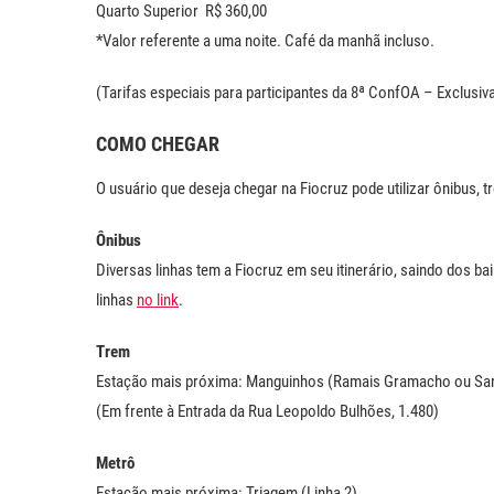
Quarto Superior R$ 360,00
*Valor referente a uma noite. Café da manhã incluso.
(Tarifas especiais para participantes da 8ª ConfOA – Exclusi
COMO CHEGAR
O usuário que deseja chegar na Fiocruz pode utilizar ônibus, 
Ônibus
Diversas linhas tem a Fiocruz em seu itinerário, saindo dos ba
linhas
no link
.
Trem
Estação mais próxima: Manguinhos (Ramais Gramacho ou Sa
(Em frente à Entrada da Rua Leopoldo Bulhões, 1.480)
Metrô
Estação mais próxima: Triagem (Linha 2)