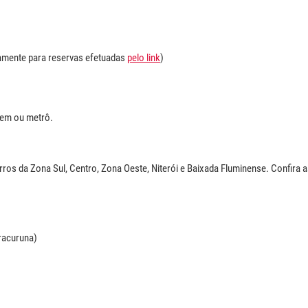
vamente para reservas efetuadas
pelo link
)
trem ou metrô.
irros da Zona Sul, Centro, Zona Oeste, Niterói e Baixada Fluminense. Confira 
racuruna)