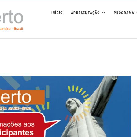
8ª Conferência Luso-Bras
INÍCIO
APRESENTAÇÃO
PROGRAMA
Aberto