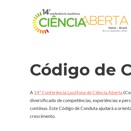
Avançar
para
o
conteúdo
Código de 
A
14ª Conferência Lusófona de Ciência Aberta
(Con
diversificado de competências, experiências e per
contínuo. Este Código de Conduta ajudará a orien
crescimento.