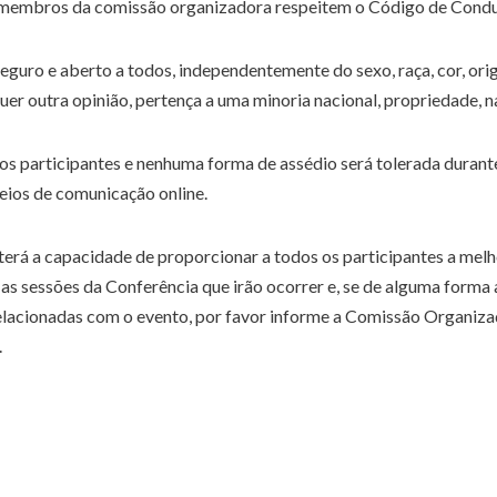
e membros da comissão organizadora respeitem o Código de Cond
ro e aberto a todos, independentemente do sexo, raça, cor, origem
lquer outra opinião, pertença a uma minoria nacional, propriedade, n
 participantes e nenhuma forma de assédio será tolerada durante a
eios de comunicação online.
rá a capacidade de proporcionar a todos os participantes a mel
s sessões da Conferência que irão ocorrer e, se de alguma forma 
elacionadas com o evento, por favor informe a Comissão Organiza
.