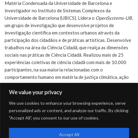
Matéria Condensada da Universidade de Barcelona e
investigador no Instituto de Sistemas Complexos da
Universidade de Barcelona (UBICS). Lidera o
OpenSystems-UB
,
um grupo de investigação que desenvolve projetos de
investigação científica em contextos urbanos através da
participação dos cidadãos e de práticas artísticas. Desenvolve
trabalhos na área da Ciência Cidadã, que realça as dimensões
sociais nas práticas de Ciência Cidadã. Realizou mais de 25
experiências coletivas de ciência cidadã com mais de 10.000
participantes, na sua maioria relacionadas com o
comportamento humano em matéria de justiça climática, ação
climática, qualidade do ar, calor urbano, habitação, violências
We value your privacy
de género, mobilidade pedonal e saúde mental. Fundou também
o Barcelona
Citizen Science Office
, um projeto promovido pela
We use cookies to enhance your browsing experience, serve
Câmara Municipal de Barcelona. Recebeu recentemente o
personalized ads or content, and analyze our traffic. By clicking
Prémio da UE para a Ciência Cidadã 2024, na categoria
"Accept All", you consent to our use of cookies.
comunidades digitais, no âmbito do
CoAct for Mental Health
.
Accept All