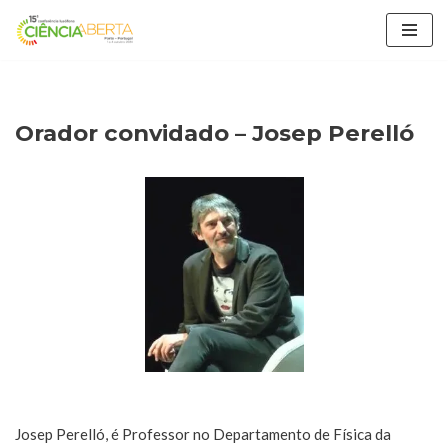
Avançar
para
o
conteúdo
Orador convidado – Josep Perelló
Josep Perelló, é Professor no Departamento de Física da