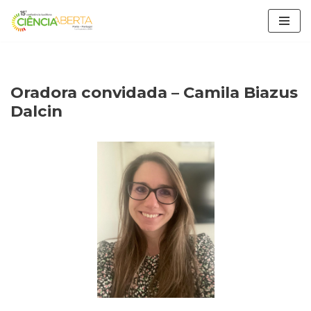
Avançar
para
o
conteúdo
Oradora convidada – Camila Biazus
Dalcin