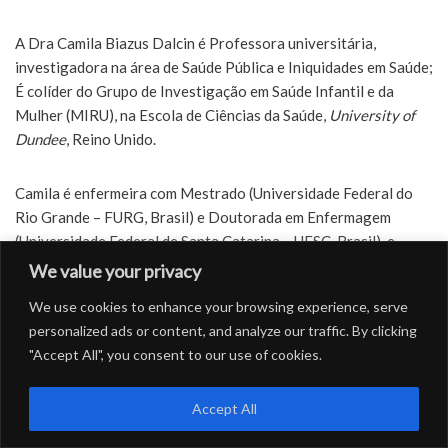
A Dra Camila Biazus Dalcin é Professora universitária,
investigadora na área de Saúde Pública e Iniquidades em Saúde;
É colíder do Grupo de Investigação em Saúde Infantil e da
Mulher (MIRU), na Escola de Ciências da Saúde,
University of
Dundee
, Reino Unido.
Camila é enfermeira com Mestrado (Universidade Federal do
Rio Grande – FURG, Brasil) e Doutorada em Enfermagem
(Universidade Federal de Santa Catarina – UFSC, Brasil), e
Doutoramento em Educação Comunitária (
University of
We value your privacy
Dundee
).
We use cookies to enhance your browsing experience, serve
É também membro da
Sigma Theta Tau International
, da
personalized ads or content, and analyze our traffic. By clicking
Universidade de Coimbra, e da Faculdade de Saúde Pública,
"Accept All", you consent to our use of cookies.
Reino Unido.
Accept All
CONFOA
|
Conferência Lusófona de Ciência Aberta