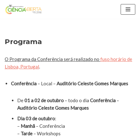
Avançar
para
o
conteúdo
Programa
O Programa da Conferência será realizado no
fuso horário de
Lisboa, Portugal
.
Conferência
– Local –
Auditório Celeste Gomes Marques
De
01 a 02 de outubro
– todo o dia
Conferência
–
Auditório Celeste Gomes Marques
Dia 03 de outubro
:
–
Manhã
– Conferência
–
Tarde
– Workshops