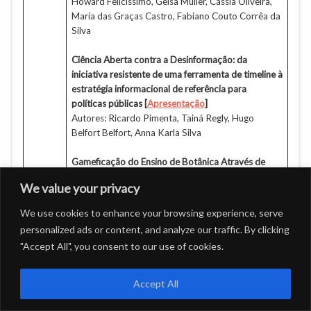
Howard Felicissimo, Geisa Muller, Cássia Oliveira,
Maria das Graças Castro, Fabiano Couto Corrêa da
Silva
Ciência Aberta contra a Desinformação: da
iniciativa resistente de uma ferramenta de timeline à
estratégia informacional de referência para
políticas públicas [
Apresentação
]
Autores: Ricardo Pimenta, Tainá Regly, Hugo
Belfort Belfort, Anna Karla Silva
Gameficação do Ensino de Botânica Através de
Recursos Abertos [Não foi apresentado]
We value your privacy
Autores: Sergio Manuel Serra da Cruz, Ana Cláudia
Macêdo Vieira, Mariana Aparecida Almeida Souza
We use cookies to enhance your browsing experience, serve
personalized ads or content, and analyze our traffic. By clicking
Cartografia da ciência cidadã na Amazônia:
"Accept All", you consent to our use of cookies.
levantamentos preliminares de um mapa
[
Apresentação
]
Autores: Luiz Fernando Correia de Almeida, Danielly
Accept All
Oliveira Inomata, Rubana Palhares Alves