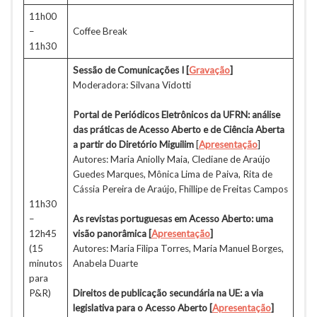
11h00
–
Coffee Break
11h30
Sessão de Comunicações I
[
Gravação
]
Moderadora: Silvana Vidotti
Portal de Periódicos Eletrônicos da UFRN: análise
das práticas de Acesso Aberto e de Ciência Aberta
a partir do Diretório Miguilim
[
Apresentação
]
Autores: Maria Aniolly Maia, Clediane de Araújo
Guedes Marques, Mônica Lima de Paiva, Rita de
Cássia Pereira de Araújo, Fhillipe de Freitas Campos
11h30
–
As revistas portuguesas em Acesso Aberto: uma
12h45
visão panorâmica [
Apresentação
]
(15
Autores: Maria Filipa Torres, Maria Manuel Borges,
minutos
Anabela Duarte
para
P&R)
Direitos de publicação secundária na UE: a via
legislativa para o Acesso Aberto [
Apresentação
]