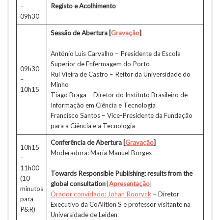
–
Registo e Acolhimento
09h30
Sessão de Abertura
[
Gravação
]
António Luís Carvalho – Presidente da Escola
Superior de Enfermagem do Porto
09h30
Rui Vieira de Castro – Reitor da Universidade do
–
Minho
10h15
Tiago Braga – Diretor do Instituto Brasileiro de
Informação em Ciência e Tecnologia
Francisco Santos – Vice-Presidente da Fundação
para a Ciência e a Tecnologia
Conferência de Abertura
[
Gravação
]
10h15
Moderadora: Maria Manuel Borges
–
11h00
Towards Responsible Publishing: results from the
(10
global consultation
[
Apresentação
]
minutos
Orador convidado: Johan Rooryck
– Diretor
para
Executivo da CoAlition S e professor visitante na
P&R)
Universidade de Leiden