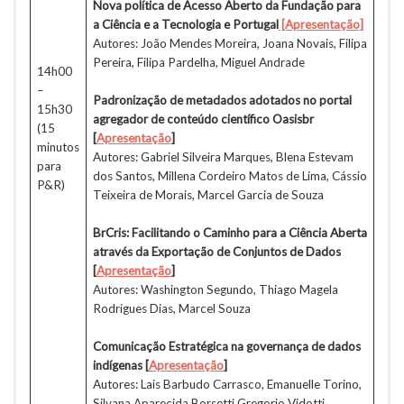
Nova política de Acesso Aberto da Fundação para
a Ciência e a Tecnologia e Portugal
[Apresentação]
Autores: João Mendes Moreira, Joana Novais, Filipa
Pereira, Filipa Pardelha, Miguel Andrade
14h00
–
Padronização de metadados adotados no portal
15h30
agregador de conteúdo científico Oasisbr
(15
[
Apresentação
]
minutos
Autores: Gabriel Silveira Marques, Blena Estevam
para
dos Santos, Millena Cordeiro Matos de Lima, Cássio
P&R)
Teixeira de Morais, Marcel Garcia de Souza
BrCris: Facilitando o Caminho para a Ciência Aberta
através da Exportação de Conjuntos de Dados
[
Apresentação
]
Autores: Washington Segundo, Thiago Magela
Rodrigues Dias, Marcel Souza
Comunicação Estratégica na governança de dados
indígenas [
Apresentação
]
Autores: Lais Barbudo Carrasco, Emanuelle Torino,
Silvana Aparecida Borsetti Gregorio Vidotti