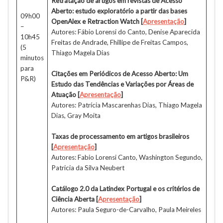
Retratação de artigos em revistas de Acesso
Aberto: estudo exploratório a partir das bases
09h00
OpenAlex e Retraction Watch [
Apresentação
]
–
Autores: Fábio Lorensi do Canto, Denise Aparecida
10h45
Freitas de Andrade, Fhillipe de Freitas Campos,
(5
Thiago Magela Dias
minutos
para
Citações em Periódicos de Acesso Aberto: Um
P&R)
Estudo das Tendências e Variações por Áreas de
Atuação [
Apresentação
]
Autores: Patrícia Mascarenhas Dias, Thiago Magela
Dias, Gray Moita
Taxas de processamento em artigos brasileiros
[
Apresentação
]
Autores: Fabio Lorensi Canto, Washington Segundo,
Patricia da Silva Neubert
Catálogo 2.0 da Latindex Portugal e os critérios de
Ciência Aberta [
Apresentação
]
Autores: Paula Seguro-de-Carvalho, Paula Meireles