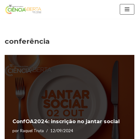
Avançar
para
o
conteúdo
conferência
ConfOA2024: inscrição no jantar social
por
Raquel Truta
12/09/2024