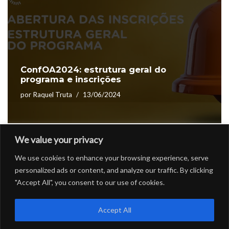
ConfOA2024: estrutura geral do
programa e inscrições
por
Raquel Truta
13/06/2024
We value your privacy
We use cookies to enhance your browsing experience, serve
1
2
3
…
12
Seguinte »
personalized ads or content, and analyze our traffic. By clicking
"Accept All", you consent to our use of cookies.
Accept All
CONFOA
|
Conferência Lusófona de Ciência Aberta