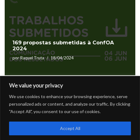
169 propostas submetidas à ConfOA
2024
por
Raquel Truta
18/04/2024
We value your privacy
We use cookies to enhance your browsing experience, serve
1
2
Seguinte »
personalized ads or content, and analyze our traffic. By clicking
"Accept All", you consent to our use of cookies.
Accept All
CONFOA
|
Conferência Lusófona de Ciência Aberta