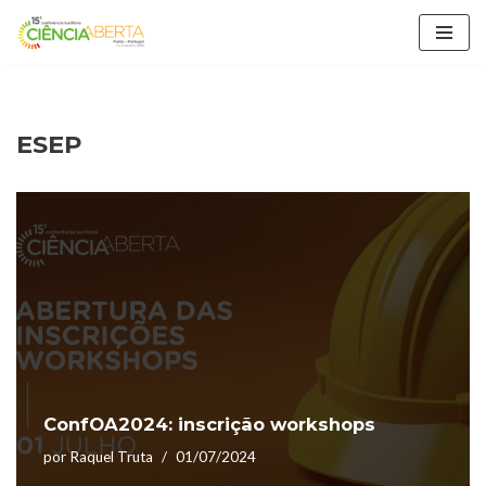
Avançar
para
o
conteúdo
ESEP
ConfOA2024: inscrição workshops
por
Raquel Truta
01/07/2024