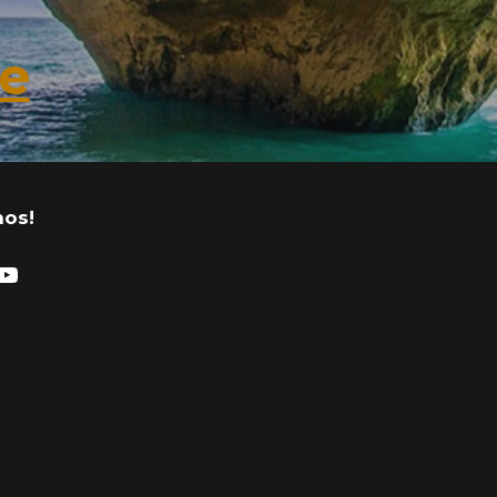
e
nos!