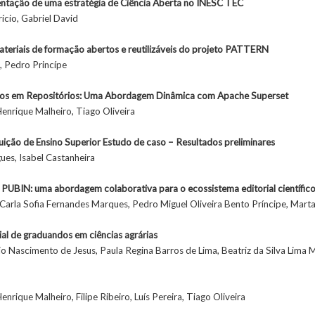
entação de uma estratégia de Ciência Aberta no INESC TEC
rício, Gabriel David
teriais de formação abertos e reutilizáveis do projeto PATTERN
, Pedro Princípe
ados em Repositórios: Uma Abordagem Dinâmica com Apache Superset
Henrique Malheiro, Tiago Oliveira
uição de Ensino Superior Estudo de caso – Resultados preliminares
ues, Isabel Castanheira
PUBIN: uma abordagem colaborativa para o ecossistema editorial científic
 Carla Sofia Fernandes Marques, Pedro Miguel Oliveira Bento Príncipe, Mart
ial de graduandos em ciências agrárias
bio Nascimento de Jesus, Paula Regina Barros de Lima, Beatriz da Silva Lima
nrique Malheiro, Filipe Ribeiro, Luís Pereira, Tiago Oliveira