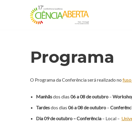
Avançar
para
o
conteúdo
Programa
O Programa da Conferência será realizado no
fuso
Manhãs
dos dias
06 a 08 de outubro
–
Worksho
Tardes
dos dias
06 a 08 de outubro
–
Conferênc
Dia 09 de outubro – Conferência
– Local –
Unive