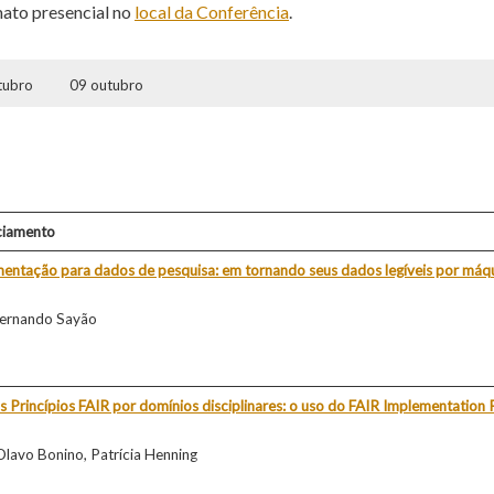
ato presencial no
local da Conferência
.
tubro
09 outubro
ciamento
ntação para dados de pesquisa: em tornando seus dados legíveis por máq
 Fernando Sayão
rincípios FAIR por domínios disciplinares: o uso do FAIR Implementation P
z Olavo Bonino, Patrícia Henning