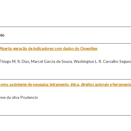
nto
Aberta: geração de indicadores com dados do OpenAlex
 Thiago M. R. Dias, Marcel Garcia de Souza, Washington L. R. Carvalho Segun
como assistente de pesquisa: letramento, ética, direitos autorais e ferrament
nne da silva Prudencio