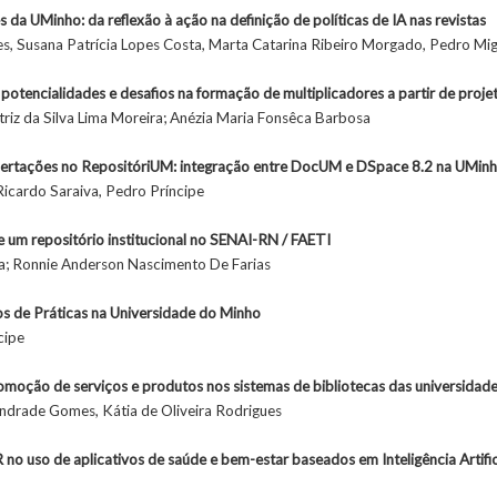
da UMinho: da reflexão à ação na definição de políticas de IA nas revistas
s, Susana Patrícia Lopes Costa, Marta Catarina Ribeiro Morgado, Pedro Migu
potencialidades e desafios na formação de multiplicadores a partir de proj
atriz da Silva Lima Moreira; Anézia Maria Fonsêca Barbosa
ssertações no RepositóriUM: integração entre DocUM e DSpace 8.2 na UMin
 Ricardo Saraiva, Pedro Príncipe
 um repositório institucional no SENAI-RN / FAETI
a; Ronnie Anderson Nascimento De Farias
os de Práticas na Universidade do Minho
cipe
romoção de serviços e produtos nos sistemas de bibliotecas das universidade
 Andrade Gomes, Kátia de Oliveira Rodrigues
 no uso de aplicativos de saúde e bem-estar baseados em Inteligência Artific