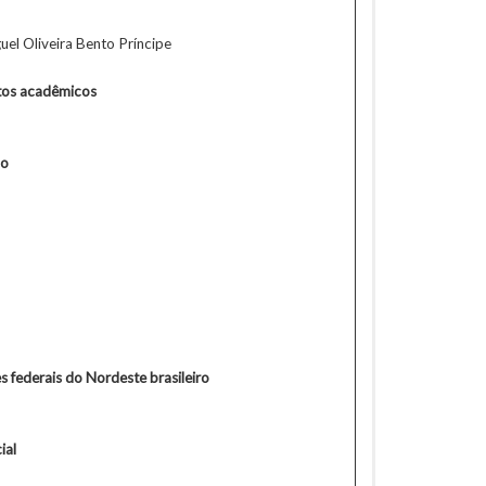
el Oliveira Bento Príncipe
etos acadêmicos
ho
s federais do Nordeste brasileiro
ial