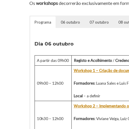
Os
workshops
decorrerão exclusivamente em form
Programa
06 outubro
07 outubro
08 ou
Dia 06 outubro
A partir das 09h00
Registo e Acolhimento
/
Creden
Workshop 1 – Criação de docume
09h00 – 12h00
Formadores
: Luana Sales e Luís
Local
– a definir
Workshop 2 – Implementando os P
10h30 – 12h00
Formadores
: Viviane Veiga, Lui