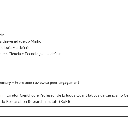
nir
da Universidade do Minho
ologia – a definir
o em Ciência e Tecnologia – a definir
 century – From peer review to peer engagement
an
– Diretor Científico e Professor de Estudos Quantitativos da Ciência no 
 do Research on Research Institute (RoRI)