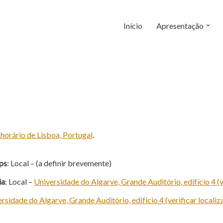
Início
Apresentação
 horário de Lisboa, Portugal
.
ps
: Local – (a definir brevemente)
ia
: Local –
Universidade do Algarve, Grande Auditório, edifício 4 (v
rsidade do Algarve, Grande Auditório, edifício 4 (verificar localiz