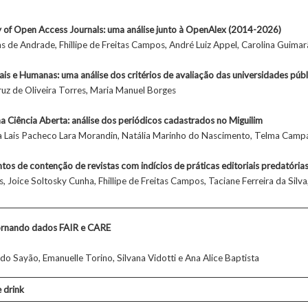
 of Open Access Journals: uma análise junto à OpenAlex (2014-2026)
s de Andrade, Fhillipe de Freitas Campos, André Luiz Appel, Carolina Guima
ais e Humanas: uma análise dos critérios de avaliação das universidades púb
ruz de Oliveira Torres, Maria Manuel Borges
na Ciência Aberta: análise dos periódicos cadastrados no Miguilim
na Lais Pacheco Lara Morandin, Natália Marinho do Nascimento, Telma Camp
os de contenção de revistas com indícios de práticas editoriais predatória
s, Joice Soltosky Cunha, Fhillipe de Freitas Campos, Taciane Ferreira da Silv
tornando dados FAIR e CARE
ndo Sayão, Emanuelle Torino, Silvana Vidotti e Ana Alice Baptista
 drink