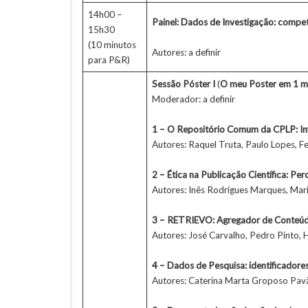
14h00 –
Painel: Dados de Investigação: compet
15h30
(10 minutos
Autores: a definir
para P&R)
Sessão Póster I
(
O meu Poster em 1 m
Moderador: a definir
1 – O Repositório Comum da CPLP: Inf
Autores: Raquel Truta, Paulo Lopes, F
2 – Ética na Publicação Científica: Pe
Autores: Inês Rodrigues Marques, Ma
3 – RETRIEVO: Agregador de Conteúdo
Autores: José Carvalho, Pedro Pinto, 
4 – Dados de Pesquisa: identificadores
Autores: Caterina Marta Groposo Pavão