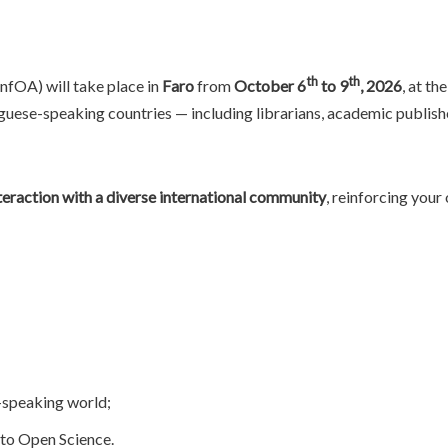
th
th
fOA) will take place in
Faro
from
October 6
to 9
, 2026
, at th
uguese-speaking countries — including librarians, academic publish
nteraction with a diverse international community
, reinforcing you
e-speaking world;
 to Open Science.