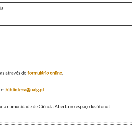
ia
das através do
formulário online
.
te:
biblioteca@ualg.pt
ar a comunidade de Ciência Aberta no espaço lusófono!
::::::::::::::::::::::::::::::::::::::::::::::::::::::::::::::::::::::::::::::::::::::::::::::::::::::::::::::::