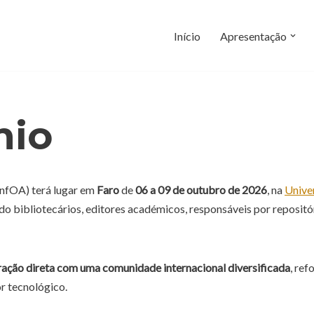
Início
Apresentação
nio
onfOA) terá lugar em
Faro
de
06 a 09 de outubro de 2026
, na
Unive
ndo bibliotecários, editores académicos, responsáveis por repositór
eração direta com uma comunidade internacional diversificada
, re
or tecnológico.