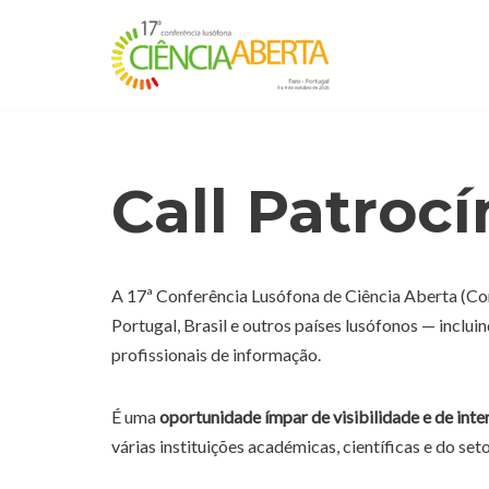
Avançar
para
o
conteúdo
Call Patrocí
A 17ª Conferência Lusófona de Ciência Aberta (C
Portugal, Brasil e outros países lusófonos — inclui
profissionais de informação.
É uma
oportunidade ímpar de visibilidade e de int
várias instituições académicas, científicas e do set