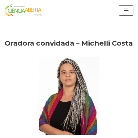
Avançar
para
o
conteúdo
Oradora convidada – Michelli Costa