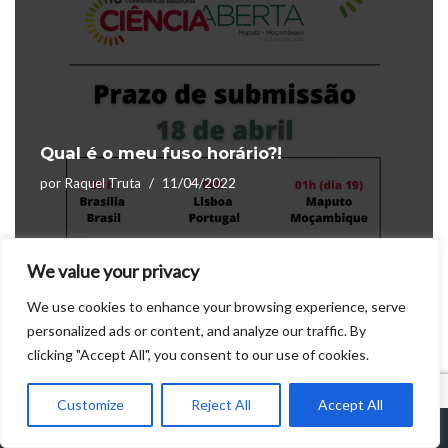
Qual é o meu fuso horário?!
por
Raquel Truta
11/04/2022
We value your privacy
We use cookies to enhance your browsing experience, serve
1
2
3
…
5
Seguinte »
personalized ads or content, and analyze our traffic. By
clicking "Accept All", you consent to our use of cookies.
Customize
Reject All
Accept All
CONFOA
|
Conferência Lusófona de Ciência Aberta