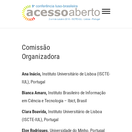
Skip
9ª
to
Conferê
content
WEBSITE DA CONFERÊNCIA LUSO-BRASILEIRA
Luso-
SOBRE ACESSO ABERTO
Brasilei
Comissão
sobre
Organizadora
Acesso
Ana Inácio,
Instituto Universitário de Lisboa (ISCTE-
Aberto
IUL), Portugal
Bianca Amaro,
Instituto Brasileiro de Informação
em Ciência e Tecnologia – Ibict, Brasil
Clara Boavida,
Instituto Universitário de Lisboa
(ISCTE-IUL), Portugal
Eloy Rodrigues,
Universidade do Minho, Portugal