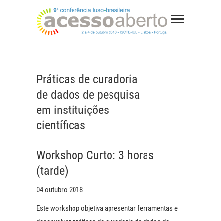
Skip
9ª
to
Conferê
content
WEBSITE DA CONFERÊNCIA LUSO-BRASILEIRA
Luso-
SOBRE ACESSO ABERTO
Brasilei
Práticas de curadoria
sobre
de dados de pesquisa
em instituições
Acesso
científicas
Aberto
Workshop Curto: 3 horas
(tarde)
04 outubro 2018
Este workshop objetiva apresentar ferramentas e