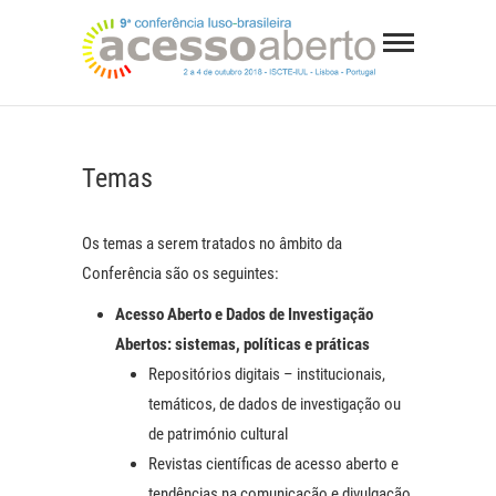
Skip
9ª
to
Conferê
content
WEBSITE DA CONFERÊNCIA LUSO-BRASILEIRA
Luso-
SOBRE ACESSO ABERTO
Brasilei
Temas
sobre
Acesso
Os temas a serem tratados no âmbito da
Conferência são os seguintes:
Aberto
Acesso Aberto e Dados de Investigação
Abertos: sistemas, políticas e práticas
Repositórios digitais – institucionais,
temáticos, de dados de investigação ou
de património cultural
Revistas científicas de acesso aberto e
tendências na comunicação e divulgação