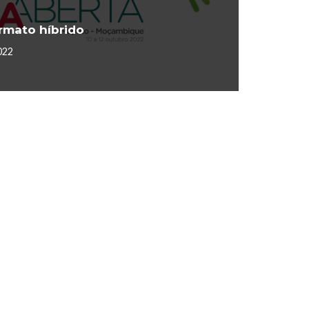
mato híbrido
022