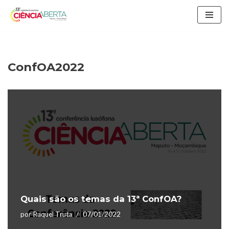
Avançar
para
o
conteúdo
ConfOA2022
Quais são os temas da 13ª ConfOA?
por
Raquel Truta
07/01/2022